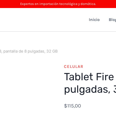
Expertos en importación tecnológica y domótica.
Inicio
Blo
8, pantalla de 8 pulgadas, 32 GB
CELULAR
Tablet Fire
pulgadas, 
$
115,00