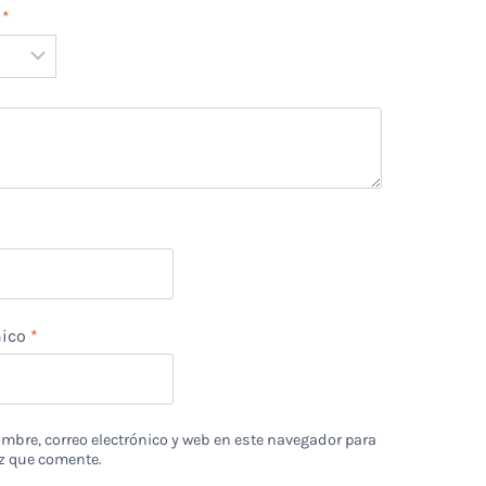
n
*
*
nico
*
bre, correo electrónico y web en este navegador para
z que comente.