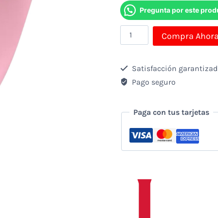
Pregunta por este prod
Vibrador
Compra Ahor
Recargable
Libo
Satisfacción garantiza
Eyed
Pago seguro
Monster
cantidad
Paga con tus tarjetas