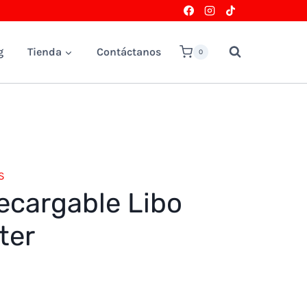
g
Tienda
Contáctanos
0
S
ecargable Libo
ter