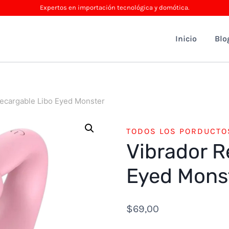
Expertos en importación tecnológica y domótica.
Inicio
Blo
ecargable Libo Eyed Monster
TODOS LOS PORDUCTO
Vibrador R
Eyed Mons
$
69,00