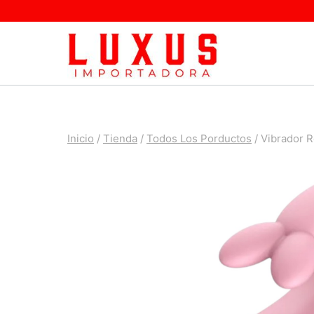
Saltar
al
contenido
Inicio
/
Tienda
/
Todos Los Porductos
/
Vibrador R